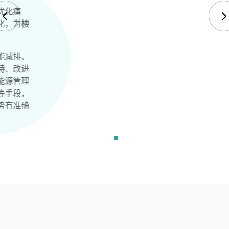
威思客助力解决企业办公楼能源能耗监控及优化痛
点，实现楼宇设施、能源等的智能化、可视化，为楼
宇管理者持续输出决策支撑数据。
助力企业提升能源效率、降低运营成本、节能减排、
提高经济效益、提升企业形象、提供决策支持、改进
能源系统运行管理促进企业健康稳定发展。能源管理
系统通过能源计划、监控、统计、消费分析等手段，
使企业管理者对企业的能源成本比重发展趋势有准确
的掌握，促进企业健康稳定发展。